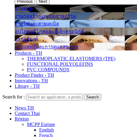
Previous
Next
ยานยนต์
งานก่อสร้างและอุตสาหกรรม
สายไฟและสายเคเบิล
อุปโภคบริโภคและอิเล็กทรอนิกส์
บรรจุภัณฑ์
การแพทย์และการดูแลสุขภาพ
Products - TH
THERMOPLASTIC ELASTOMERS (TPE)
FUNCTIONAL POLYOLEFINS
PVC COMPOUNDS
Product Finder - TH
Innovations - TH
Library - TH
Search for :
Search
News TH
Contact Thai
Région
MCPP Europe
English
French