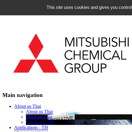
Skip to navigation
This site uses cookies and gives you control
Skip to content
Main navigation
About us Thai
About us Thai
Missions Thai
Locations - TH
Applications - TH