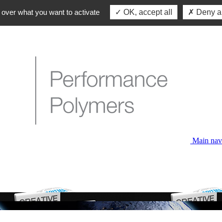
 over what you want to activate
OK, accept all
Deny al
Main nav