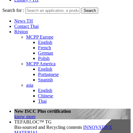
Search for :
Search
News TH
Contact Thai
Région
MCPP Europe
English
French
German
Polish
MCPP America
English
Portuguese
Spanish
asia
English
Chinese
Thai
New ISCC Plus certification
know more
TEFABLOC™ TG
Bio-sourced and Recycling contents
INNOVATIVE
MATERIAL