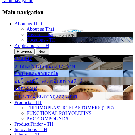
Main navigation
Main navigation
About us Thai
About us Thai
Missions Thai
Locations - TH
Applications - TH
Previous
Next
ยานยนต์
งานก่อสร้างและอุตสาหกรรม
สายไฟและสายเคเบิล
อุปโภคบริโภคและอิเล็กทรอนิกส์
บรรจุภัณฑ์
การแพทย์และการดูแลสุขภาพ
Products - TH
THERMOPLASTIC ELASTOMERS (TPE)
FUNCTIONAL POLYOLEFINS
PVC COMPOUNDS
Product Finder - TH
Innovations - TH
Library - TH