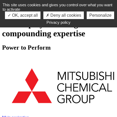
This site uses cookies and gives you control over what you want
Skip to navigation
to activate
Skip to content
OK, accept all
Deny all cookies
Personalize
Global polymer design and
Privacy policy
compounding expertise
Power to Perform