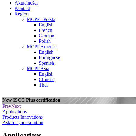
Aktualności
Kontakt
Région
MCPP - Polski
English
French
German
Polish
MCPP America
English
Portuguese
Spanish
MCPP Asia
English
Chinese
Thai
DISSIPATIVE SOFT MA
Prev
Next
Applications
Products
Innovations
Ask for your solution
Applications