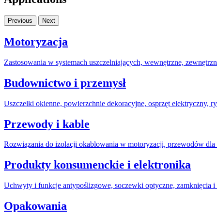
Previous
Next
Motoryzacja
Zastosowania w systemach uszczelniających, wewnętrzne, zewnętrzn
Budownictwo i przemysł
Uszczelki okienne, powierzchnie dekoracyjne, osprzęt elektryczny, 
Przewody i kable
Rozwiązania do izolacji okablowania w motoryzacji, przewodów dla 
Produkty konsumenckie i elektronika
Uchwyty i funkcje antypoślizgowe, soczewki optyczne, zamknięcia i
Opakowania