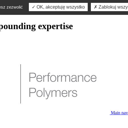
esz zezwolić
OK, akceptuję wszystko
Zablokuj wszys
pounding expertise
Main nav