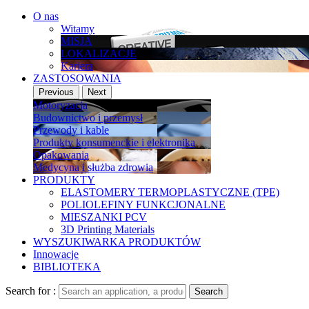
O nas
Witamy
MISJA
LOKALIZACJE
Kariera
ZASTOSOWANIA
Previous
Next
Motoryzacja
Budownictwo i przemysł
Przewody i kable
Produkty konsumenckie i elektronika
Opakowania
Medycyna i służba zdrowia
PRODUKTY
ELASTOMERY TERMOPLASTYCZNE (TPE)
POLIOLEFINY FUNKCJONALNE
MIESZANKI PCV
3D Printing Materials
WYSZUKIWARKA PRODUKTÓW
Innowacje
BIBLIOTEKA
Search for :
Search