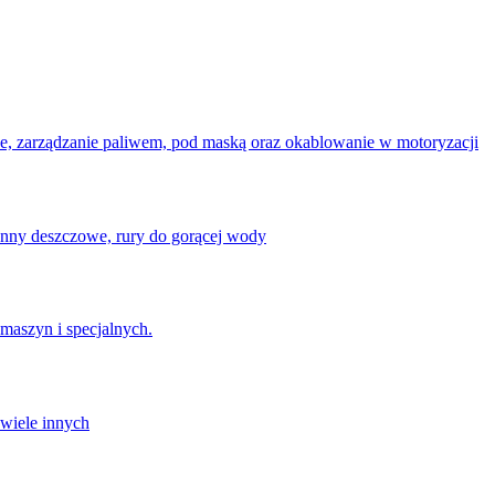
e, zarządzanie paliwem, pod maską oraz okablowanie w motoryzacji
rynny deszczowe, rury do gorącej wody
maszyn i specjalnych.
 wiele innych